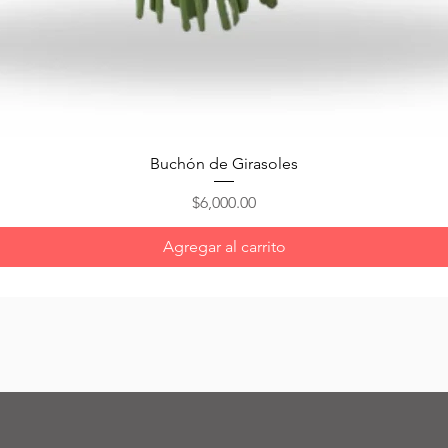
Vista rápida
Buchón de Girasoles
Precio
$6,000.00
Agregar al carrito