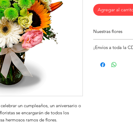
Agregar al carrit
Nuestras flores
Un gran detalle de a
¡Envíos a toda la 
persona especial o re
Envía este hermoso a
alegra el día de alg
tarjeta con un mensaj
 celebrar un cumpleaños, un aniversario o 
floristas se encargarán de todos los 
asa hermosos ramos de flores.