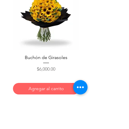
Buchón de Girasoles
Precio
$6,000.00
Agregar al carrito