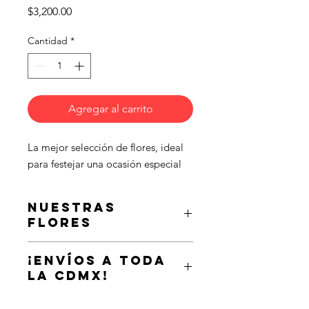
Precio
$3,200.00
Cantidad
*
Agregar al carrito
La mejor selección de flores, ideal 
para festejar una ocasión especial
Nuestras
flores
Regalar flores a las personas que
¡Envíos a toda
quieres o tus mejores amigos puede
la CDMX!
ser una forma ideal de hacer que se
sientan bien con ellas mismas y
Envía este hermoso arreglo a la
contigo.