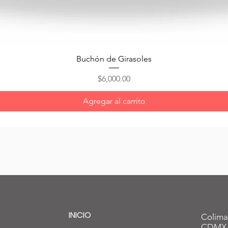
Vista rápida
Buchón de Girasoles
Precio
$6,000.00
Agregar al carrito
INICIO
Colima
CDMX