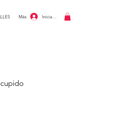
Iniciar sesión
LLES
Más
 cupido