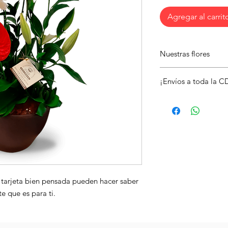
Agregar al carrit
Nuestras flores
Las flores representa
¡Envíos a toda la 
suaves pétalos y su 
Envía este hermoso a
alegra el día de alg
tarjeta con un mensaj
tarjeta bien pensada pueden hacer saber 
e que es para ti.