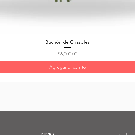
Vista rápida
Buchón de Girasoles
Precio
$6,000.00
Agregar al carrito
INICIO