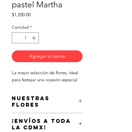
pastel Martha
Precio
$1,200.00
Cantidad
*
Agregar al carrito
La mejor selección de flores, ideal 
para festejar una ocasión especial
Nuestras
flores
Estas flores están llenas de frescura e
¡Envíos a toda
inspiradas en el amor. Son un regalo
la CDMX!
ideal para una ocasión especial o para