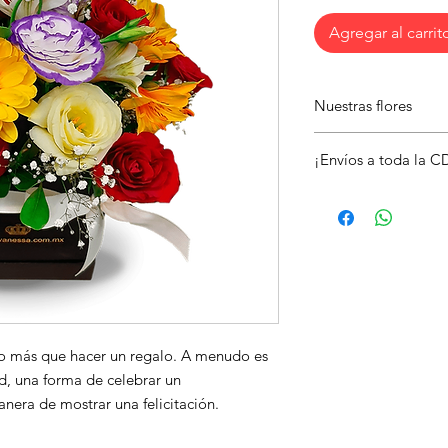
Agregar al carrit
Nuestras flores
Nuestros expertos flo
¡Envíos a toda la 
para ti. Deja que ale
más quieres.
Envía este hermoso a
alegra el día de alg
tarjeta con un mensaj
ho más que hacer un regalo. A menudo es 
d, una forma de celebrar un 
nera de mostrar una felicitación.