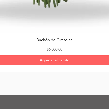
Vista rápida
Buchón de Girasoles
Precio
$6,000.00
Agregar al carrito