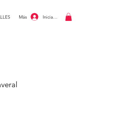
Iniciar sesión
LLES
Más
averal