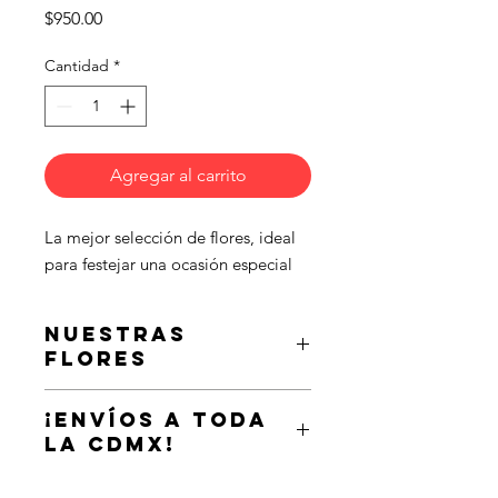
Precio
$950.00
Cantidad
*
Agregar al carrito
La mejor selección de flores, ideal 
para festejar una ocasión especial
Nuestras
flores
Expresar tu amor de una forma
¡Envíos a toda
realmente original: envíe a su pareja
la CDMX!
un detalle de nuestra selección
especial de flores y frutas.
Envía este hermoso arreglo a la