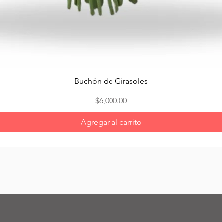
Vista rápida
Buchón de Girasoles
Precio
$6,000.00
Agregar al carrito