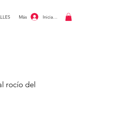
Iniciar sesión
LLES
Más
al rocío del