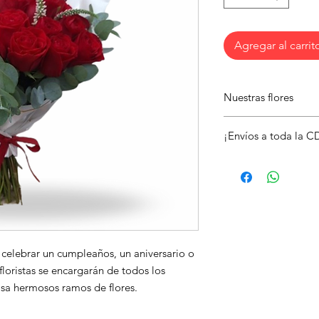
Agregar al carrit
Nuestras flores
Expresar tu amor de 
¡Envíos a toda la 
a su pareja un detall
flores.
Envía este hermoso a
alegra el día de alg
tarjeta con un mensaj
 celebrar un cumpleaños, un aniversario o 
floristas se encargarán de todos los 
asa hermosos ramos de flores.